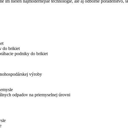
eme im nielen najmodernejšie technológie, ale aj odborné poradenstvo,
et
 do brikiet
ábacie podniky do brikiet
oľnohospodárskej výroby
iemysle
álnych odpadov na priemyselnej úrovni
ysle
e