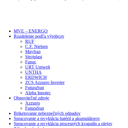
Close
MVE – ENERGO
Menu
Rozdelenie podľa výrobcov
RUF
C.F. Nielsen
Mayfran
Strojplast
Fanuc
URT Umwelt
UNTHA
ERDWICH
ZCS Azzurro Inverter
FuturaSun
Alpha Innotec
Obnoviteľné zdroje
Azzurro
FuturaSun
Briketovanie nebezpečných odpadov
Spracovanie a recyklácia batérií a akumulátorov
Spracovanie a recyklácia procesných kvapalín a olejov