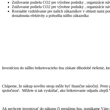
Znižovanie podielu CO2 pre výrobne podniky , organizácie návrh
Znižovanie podielu CO2 pre výrobne podniky , organizácie náv
Rozsiahle vzdelávanie pre našich zákazníkov v oblasti nami 
dosiahnutia efektivity a pohodlia nášho zákazníka
Investíciou do nášho briketovacieho lisu získate dlhodobé riešenie,
Chápeme, že nákup nového stroja môže byť finančne náročný. Preto 
spoločnosť. Môžete si tak vyskúšať, ako briketovanie odpadu zlepší
Ak nechcete investovať do nákupu či prenájmu lisu, ponúkame Vám m