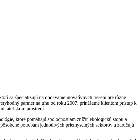
rí sa špecializujú na dodávanie inovatívnych riešení pre rôzne
veryhodný partner na trhu od roku 2007, prinášame klientom prístup k
dnikateľskom prostredí.
nológie, ktoré pomáhajú spoločnostiam znížiť ekologickú stopu a
ispôsobené potrebám jednotlivých priemyselných sektorov a zaručujú