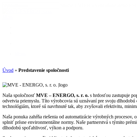
Skip
Stlačte ENTER a vyhľadajte alebo ESC
to
Zatvoriť
main
vyhľadávanie
vyhľadávanie
Menu
content
facebook
linkedin
instagram
phone
email
vyhľadávanie
Menu
Úvod
»
Predstavenie spoločnosti
Naša spoločnosť
MVE – ENERGO, s. r. o.
s hrdosťou zastupuje pop
odvetvia priemyslu. Títo výrobcovia sú uznávaní pre svoju dlhodobú 
technológiám, ktoré sú navrhnuté tak, aby zvyšovali efektivitu, mini
Naša ponuka zahŕňa riešenia od automatizácie výrobných procesov, op
splniť prísne environmentálne normy. Naše partnerstvá s týmito pré
dlhodobú spoľahlivosť, výkon a podporu.