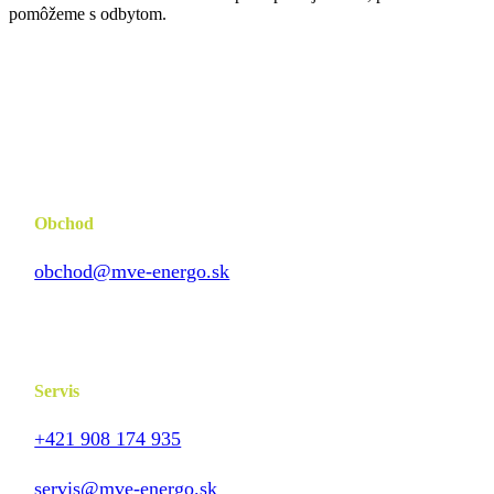
pomôžeme s odbytom.
Obchod
obchod@mve-energo.sk
Servis
+421 908 174 935
servis@mve-energo.sk