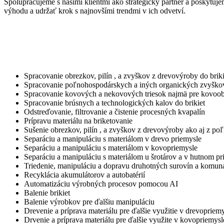
Spolupracujeme s našimi klientmi ako strategický partner a poskytuj
výhodu a udržať krok s najnovšími trendmi v ich odvetví.
Spracovanie obrezkov, pilín , a zvyškov z drevovýroby do briki
Spracovanie poľnohospodárskych a iných organických zvyškov
Spracovanie kovových a nekovových triesok najmä pre kovoobr
Spracovanie brúsnych a technologických kalov do brikiet
Odstreďovanie, filtrovanie a čistenie procesných kvapalín
Prípravu materiálu na briketovanie
Sušenie obrezkov, pilín , a zvyškov z drevovýroby ako aj z p
Separáciu a manipuláciu s materiálom v drevo priemysle
Separáciu a manipuláciu s materiálom v kovopriemysle
Separáciu a manipuláciu s materiálom u šrotárov a v hutnom pr
Triedenie, manipuláciu a dopravu druhotných surovín a komun
Recyklácia akumulátorov a autobatérií
Automatizáciu výrobných procesov pomocou AI
Balenie brikiet
Balenie výrobkov pre ďalšiu manipuláciu
Drevenie a príprava materiálu pre ďalšie využitie v drevopriem
Drvenie a príprava materiálu pre ďalšie využite v kovopriemysl