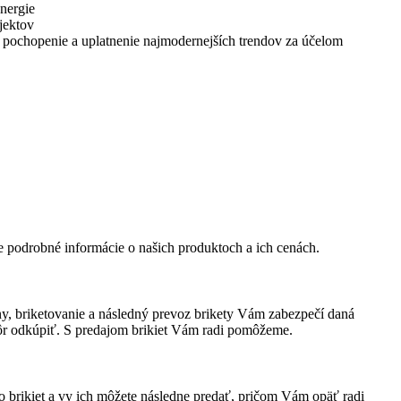
energie
jektov
 pochopenie a uplatnenie najmodernejších trendov za účelom
e podrobné informácie o našich produktoch a ich cenách.
y, briketovanie a následný prevoz brikety Vám zabezpečí daná
kôr odkúpiť. S predajom brikiet Vám radi pomôžeme.
brikiet a vy ich môžete následne predať, pričom Vám opäť radi