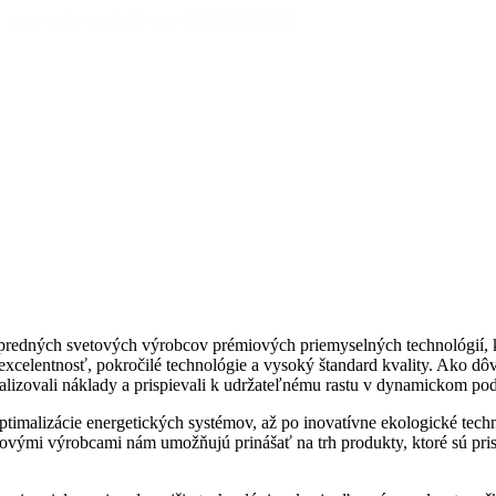
 a zatvoríte vyhľadávanie
Vyhľadávanie
redných svetových výrobcov prémiových priemyselných technológií, kto
excelentnosť, pokročilé technológie a vysoký štandard kvality. Ako dô
malizovali náklady a prispievali k udržateľnému rastu v dynamickom po
timalizácie energetických systémov, až po inovatívne ekologické tech
miovými výrobcami nám umožňujú prinášať na trh produkty, ktoré sú pr