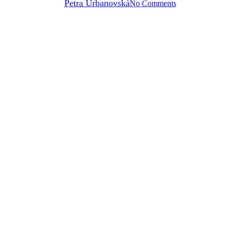
By
Petra Urbanovská
No Comments