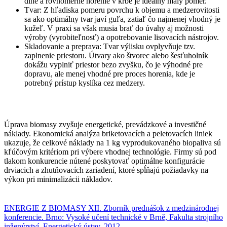
dlhé a rovnomerné horenie v krbe je ideálny malý pomer.
Tvar: Z hľadiska pomeru povrchu k objemu a medzerovitosti
sa ako optimálny tvar javí guľa, zatiaľ čo najmenej vhodný je
kužeľ. V praxi sa však musia brať do úvahy aj možnosti
výroby (vyrobiteľnosť) a opotrebovanie lisovacích nástrojov.
Skladovanie a preprava: Tvar výlisku ovplyvňuje tzv.
zaplnenie priestoru. Útvary ako štvorec alebo šesťuholník
dokážu vyplniť priestor bezo zvyšku, čo je výhodné pre
dopravu, ale menej vhodné pre proces horenia, kde je
potrebný prístup kyslíka cez medzery.
Úprava biomasy zvyšuje energetické, prevádzkové a investičné
náklady. Ekonomická analýza briketovacích a peletovacích liniek
ukazuje, že celkové náklady na 1 kg vyprodukovaného biopaliva sú
kľúčovým kritériom pri výbere vhodnej technológie. Firmy sú pod
tlakom konkurencie nútené poskytovať optimálne konfigurácie
drviacich a zhutňovacích zariadení, ktoré spĺňajú požiadavky na
výkon pri minimalizácii nákladov.
ENERGIE Z BIOMASY XІІ. Zborník prednášok z medzinárodnej
konferencie. Brno: Vysoké učení technické v Brně, Fakulta strojního
inženýrství, Energetický ústav, 2012.