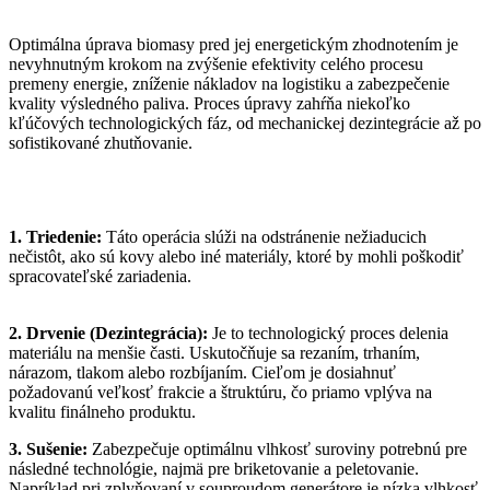
Optimálna úprava biomasy pred jej energetickým zhodnotením je
nevyhnutným krokom na zvýšenie efektivity celého procesu
premeny energie, zníženie nákladov na logistiku a zabezpečenie
kvality výsledného paliva. Proces úpravy zahŕňa niekoľko
kľúčových technologických fáz, od mechanickej dezintegrácie až po
sofistikované zhutňovanie.
1. Triedenie:
Táto operácia slúži na odstránenie nežiaducich
nečistôt, ako sú kovy alebo iné materiály, ktoré by mohli poškodiť
spracovateľské zariadenia.
2. Drvenie (Dezintegrácia):
Je to technologický proces delenia
materiálu na menšie časti. Uskutočňuje sa rezaním, trhaním,
nárazom, tlakom alebo rozbíjaním. Cieľom je dosiahnuť
požadovanú veľkosť frakcie a štruktúru, čo priamo vplýva na
kvalitu finálneho produktu.
3. Sušenie:
Zabezpečuje optimálnu vlhkosť suroviny potrebnú pre
následné technológie, najmä pre briketovanie a peletovanie.
Napríklad pri zplyňovaní v souproudom generátore je nízka vlhkosť