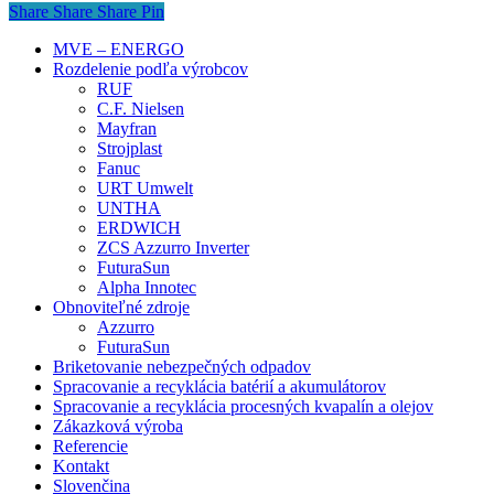
Share
Share
Share
Share
Pin
Close
MVE – ENERGO
Menu
Rozdelenie podľa výrobcov
RUF
C.F. Nielsen
Mayfran
Strojplast
Fanuc
URT Umwelt
UNTHA
ERDWICH
ZCS Azzurro Inverter
FuturaSun
Alpha Innotec
Obnoviteľné zdroje
Azzurro
FuturaSun
Briketovanie nebezpečných odpadov
Spracovanie a recyklácia batérií a akumulátorov
Spracovanie a recyklácia procesných kvapalín a olejov
Zákazková výroba
Referencie
Kontakt
Slovenčina