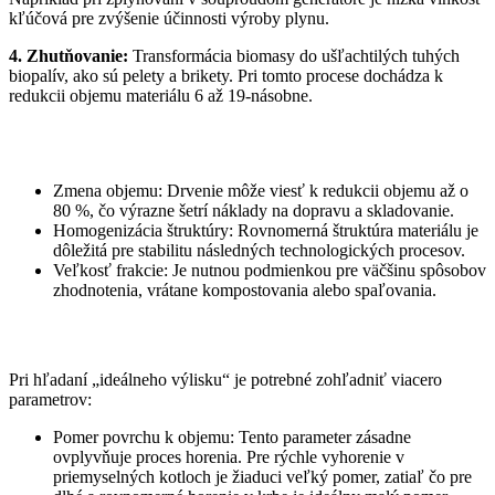
kľúčová pre zvýšenie účinnosti výroby plynu.
4. Zhutňovanie:
Transformácia biomasy do ušľachtilých tuhých
biopalív, ako sú pelety a brikety. Pri tomto procese dochádza k
redukcii objemu materiálu 6 až 19-násobne.
Zmena objemu: Drvenie môže viesť k redukcii objemu až o
80 %, čo výrazne šetrí náklady na dopravu a skladovanie.
Homogenizácia štruktúry: Rovnomerná štruktúra materiálu je
dôležitá pre stabilitu následných technologických procesov.
Veľkosť frakcie: Je nutnou podmienkou pre väčšinu spôsobov
zhodnotenia, vrátane kompostovania alebo spaľovania.
Pri hľadaní „ideálneho výlisku“ je potrebné zohľadniť viacero
parametrov:
Pomer povrchu k objemu: Tento parameter zásadne
ovplyvňuje proces horenia. Pre rýchle vyhorenie v
priemyselných kotloch je žiaduci veľký pomer, zatiaľ čo pre